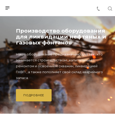
Производство оборудования
для ликвидации нефтяных и
газовых фонтанов
Наше оборудование предназначено для тех , кто
занимается строительством , капитальным
ремонтом и освоением скважин, ликвидацией
ГНВП , а также пополняет свой склад аварийного
запаса.
ПОДРОБНЕЕ