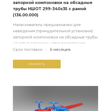
запорной компоновки на обсадные
трубы НШОТ 299-340х35 с рамой
(136.00.000)
Натаскиватель предназначен для
наведения (принудительной установки)
запорной компоновки на обсадные трубы
на устье скважины, при ликвидации
открытых фонтанов на нефтяных и
Срок поставки
6 месяцев
—
газовых скважинах.
ЗАКАЗАТЬ