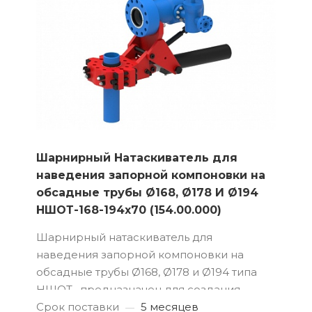
Шарнирный Натаскиватель для
наведения запорной компоновки на
обсадные трубы Ø168, Ø178 И Ø194
НШОТ-168-194х70 (154.00.000)
Шарнирный натаскиватель для
наведения запорной компоновки на
обсадные трубы Ø168, Ø178 и Ø194 типа
НШОТ, предназначен для создания
фланцевой базы на обсадных трубах и
Срок поставки
5 месяцев
—