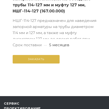
трубы 114-127 мм и муфту 127 мм,
НШГ-114-127 (167.00.000)
НШГ-114-127 предназначен для наведения
запорной арматуры на трубы диаметром
114 мм и 127 мм, а также на муфту
диаметром 127 мм, во время работ при
ликвидации газовых и нефтяных
Срок поставки
5 месяцев
—
фонтанов на скважинах.
ЗАКАЗАТЬ
СЕРВИС
ПРОЕКТИРОВАНИЕ