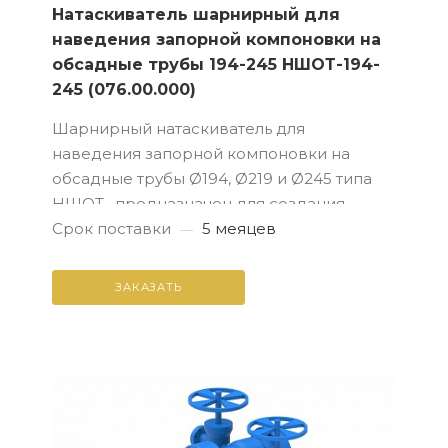
Натаскиватель шарнирный для
наведения запорной компоновки на
обсадные трубы 194-245 НШОТ-194-
245 (076.00.000)
Шарнирный натаскиватель для
наведения запорной компоновки на
обсадные трубы Ø194, Ø219 и Ø245 типа
НШОТ, предназначен для создания
фланцевой базы на обсадных трубах и
Срок поставки
5 меяцев
—
наведения запорного оборудования на
колонну обса...
ЗАКАЗАТЬ