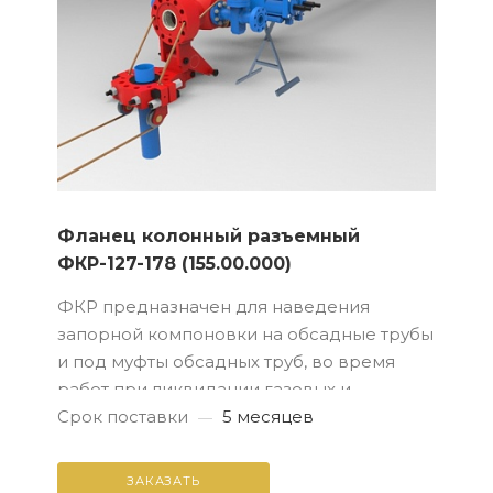
Фланец колонный разъемный
ФКР-127-178 (155.00.000)
ФКР предназначен для наведения
запорной компоновки на обсадные трубы
и под муфты обсадных труб, во время
работ при ликвидации газовых и
нефтяных фонтанов на скважинах
Срок поставки
5 месяцев
—
ЗАКАЗАТЬ