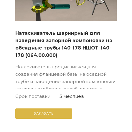
Натаскиватель шарнирный для
наведения запорной компоновки на
обсадные трубы 140-178 НШОТ-140-
178 (064.00.000)
Натаскиватель предназначен для
создания фланцевой базы на осадной
трубе и наведение запорной компоновки
на колонну обсадных труб, во время
работ по ликвидации открытых нефтяных
Срок поставки
5 месяцев
—
и газовых фонтанов на скважинах
ЗАКАЗАТЬ