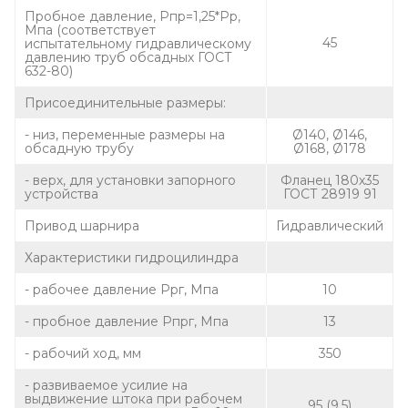
Пробное давление, Рпр=1,25*Рр,
Мпа (соответствует
45
испытательному гидравлическому
давлению труб обсадных ГОСТ
632-80)
Присоединительные размеры:
- низ, переменные размеры на
Ø140, Ø146,
обсадную трубу
Ø168, Ø178
- верх, для установки запорного
Фланец 180х35
устройства
ГОСТ 28919 91
Привод шарнира
Гидравлический
Характеристики гидроцилиндра
- рабочее давление Ррг, Мпа
10
- пробное давление Рпрг, Мпа
13
- рабочий ход, мм
350
- развиваемое усилие на
выдвижение штока при рабочем
95 (9,5)