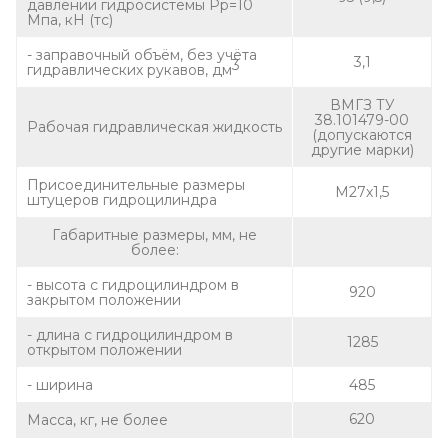
давлении гидросистемы Рр=10
Мпа, кН (тс)
- заправочный объём, без учёта
3,1
3
гидравлических рукавов, дм
ВМГЗ ТУ
38.101479-00
Рабочая гидравлическая жидкость
(допускаются
другие марки)
Присоединительные размеры
М27х1,5
штуцеров гидроцилиндра
Габаритные размеры, мм, не
более:
- высота с гидроцилиндром в
920
закрытом положении
- длина с гидроцилиндром в
1285
открытом положении
- ширина
485
620
Масса, кг, не более