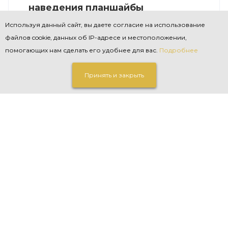
наведения планшайбы
Используя данный сайт, вы даете согласие на использование
Изготовлена и испытана установка для
сброса и наведения планшайбы на арматуре
файлов cookie, данных об IP-адресе и местоположении,
70 МПа.
помогающих нам сделать его удобнее для вас.
Подробнее
Принять и закрыть
МОДЕРНИЗАЦИЯ
—
09.01.2021