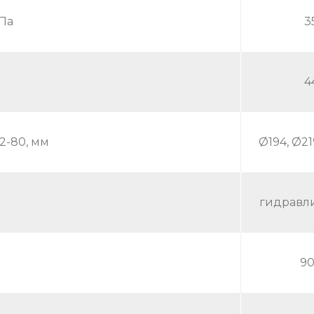
Па
3
4
2-80, мм
Ø194, Ø21
гидравл
9