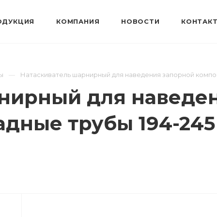
ОДУКЦИЯ
КОМПАНИЯ
НОВОСТИ
КОНТАК
ы
Натаскиватель шарнирный для наведения запорной компоно
нирный для наведе
адные трубы 194-245