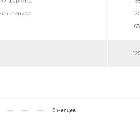
нии шарнира
16
нии шарнира
12
6
12
5 меяцев