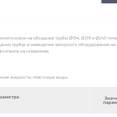
компоновки на обсадные трубы Ø194, Ø219 и Ø245 тип
дных трубах и наведения запорного оборудования на
фонтанов на скважинах.
очные жидкости, пластовые воды.
раметра
Знач
пара