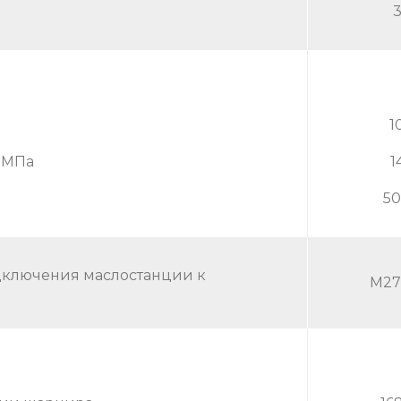
1
 МПа
1
5
ключения маслостанции к
М27х