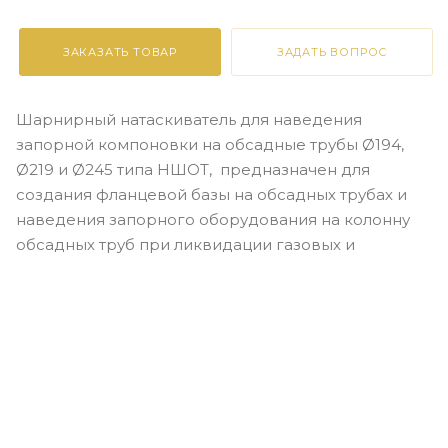
ЗАКАЗАТЬ ТОВАР
ЗАДАТЬ ВОПРОС
Шарнирный натаскиватель для наведения
запорной компоновки на обсадные трубы Ø194,
Ø219 и Ø245 типа НШОТ, предназначен для
создания фланцевой базы на обсадных трубах и
наведения запорного оборудования на колонну
обсадных труб при ликвидации газовых и
нефтяных фонтанов на скважинах.