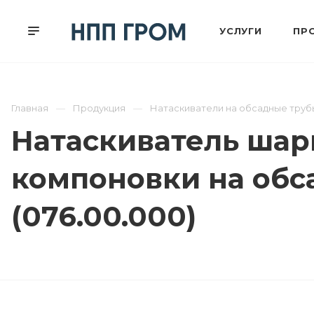
УСЛУГИ
ПР
Главная
Продукция
Натаскиватели на обсадные труб
Натаскиватель шар
компоновки на обс
(076.00.000)