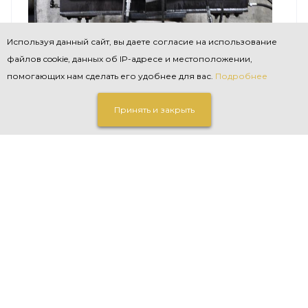
Используя данный сайт, вы даете согласие на использование
файлов cookie, данных об IP-адресе и местоположении,
МОДЕРНИЗАЦИЯ
—
28.07.2021
помогающих нам сделать его удобнее для вас.
Подробнее
Проведена доработка Установки
для спуска труб под давлением
Принять и закрыть
СПШ-1
Произведена доработка Установки для
спуска труб под давлением СПШ-1