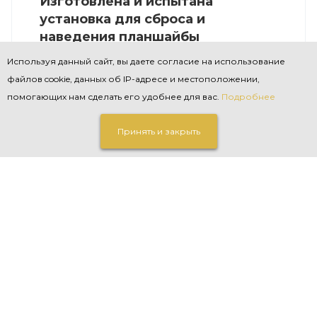
Изготовлена и испытана
установка для сброса и
наведения планшайбы
Используя данный сайт, вы даете согласие на использование
Изготовлена и испытана установка для
сброса и наведения планшайбы на арматуре
файлов cookie, данных об IP-адресе и местоположении,
70 МПа.
помогающих нам сделать его удобнее для вас.
Подробнее
Принять и закрыть