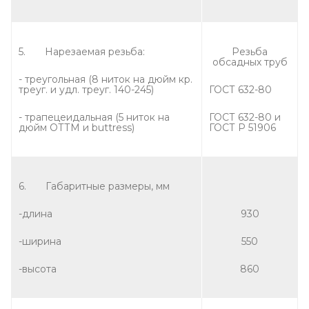
5. Нарезаемая резьба:
Резьба
обсадных труб
- треугольная (8 ниток на дюйм кр.
треуг. и удл. треуг. 140-245)
ГОСТ 632-80
- трапецеидальная (5 ниток на
ГОСТ 632-80 и
дюйм ОТТМ и buttress)
ГОСТ Р 51906
6. Габаритные размеры, мм
-длина
930
-ширина
550
-высота
860